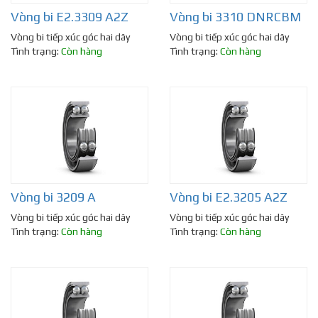
Vòng bi E2.3309 A2Z
Vòng bi 3310 DNRCBM
Vòng bi tiếp xúc góc hai dãy
Vòng bi tiếp xúc góc hai dãy
Tình trạng:
Còn hàng
Tình trạng:
Còn hàng
Vòng bi 3209 A
Vòng bi E2.3205 A2Z
Vòng bi tiếp xúc góc hai dãy
Vòng bi tiếp xúc góc hai dãy
Tình trạng:
Còn hàng
Tình trạng:
Còn hàng