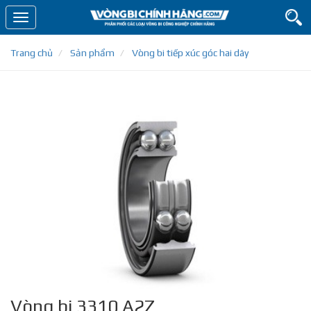
Toggle
navigation
Trang chủ
Sản phẩm
Vòng bi tiếp xúc góc hai dãy
Vòng bi 3310 A2Z