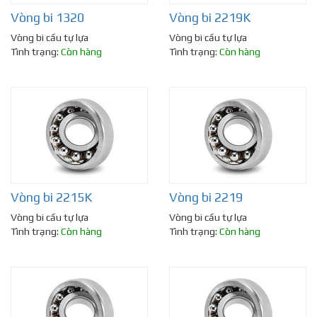
Vòng bi 1320
Vòng bi 2219K
Vòng bi cầu tự lựa
Vòng bi cầu tự lựa
Tình trạng:
Còn hàng
Tình trạng:
Còn hàng
Vòng bi 2215K
Vòng bi 2219
Vòng bi cầu tự lựa
Vòng bi cầu tự lựa
Tình trạng:
Còn hàng
Tình trạng:
Còn hàng