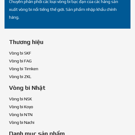
Chuyên phân phối các loại vòng bi bạc đạn của các hãng sản
xuất vòng bi nổi tiếng thế giới. Sản phẩm nhập khẩu chính
hãng.
Thương hiệu
Vòng bi SKF
Vòng bi FAG
Vòng bi Timken
Vòng bi ZKL
Vòng bi Nhật
Vòng bi NSK
Vòng bi Koyo
Vòng bi NTN
Vòng bi Nachi
Danh mục sản phẩm