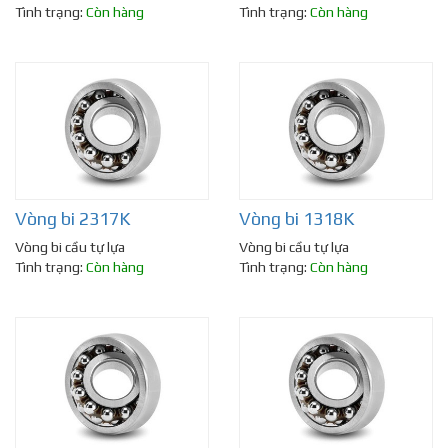
Tình trạng:
Còn hàng
Tình trạng:
Còn hàng
Vòng bi 2317K
Vòng bi 1318K
Vòng bi cầu tự lựa
Vòng bi cầu tự lựa
Tình trạng:
Còn hàng
Tình trạng:
Còn hàng