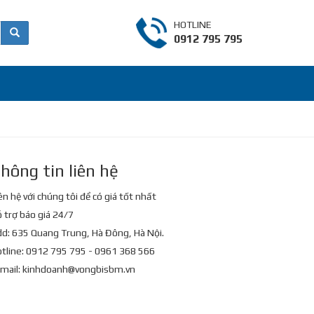
HOTLINE
0912 795 795
hông tin liên hệ
ên hệ với chúng tôi để có giá tốt nhất
 trợ báo giá 24/7
d: 635 Quang Trung, Hà Đông, Hà Nội.
tline: 0912 795 795 - 0961 368 566
mail:
kinhdoanh@vongbisbm.vn