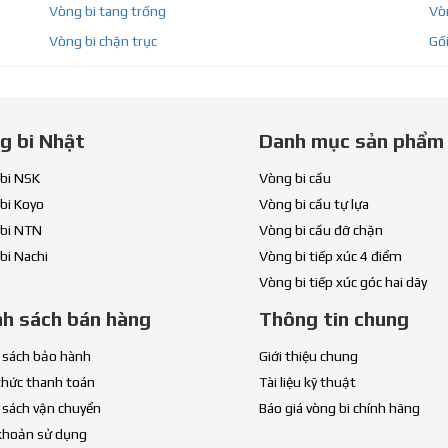
Vòng bi tang trống
Vòn
Vòng bi chặn trục
Gối
g bi Nhật
Danh mục sản phẩm
bi NSK
Vòng bi cầu
bi Koyo
Vòng bi cầu tự lựa
bi NTN
Vòng bi cầu đỡ chặn
bi Nachi
Vòng bi tiếp xúc 4 điểm
Vòng bi tiếp xúc góc hai dãy
nh sách bán hàng
Thông tin chung
 sách bảo hành
Giới thiệu chung
thức thanh toán
Tài liệu kỹ thuật
 sách vận chuyển
Báo giá vòng bi chính hãng
khoản sử dụng