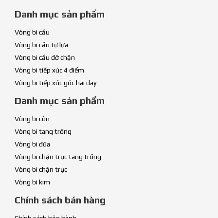
Danh mục sản phẩm
Vòng bi cầu
Vòng bi cầu tự lựa
Vòng bi cầu đỡ chặn
Vòng bi tiếp xúc 4 điểm
Vòng bi tiếp xúc góc hai dãy
Danh mục sản phẩm
Vòng bi côn
Vòng bi tang trống
Vòng bi đũa
Vòng bi chặn trục tang trống
Vòng bi chặn trục
Vòng bi kim
Chính sách bán hàng