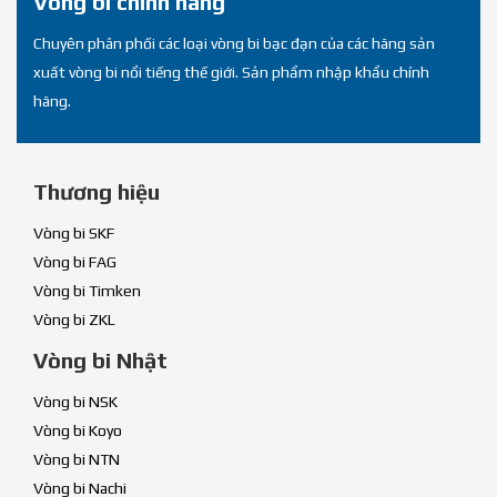
Vòng bi chính hãng
Chuyên phân phối các loại vòng bi bạc đạn của các hãng sản
xuất vòng bi nổi tiếng thế giới. Sản phẩm nhập khẩu chính
hãng.
Thương hiệu
Vòng bi SKF
Vòng bi FAG
Vòng bi Timken
Vòng bi ZKL
Vòng bi Nhật
Vòng bi NSK
Vòng bi Koyo
Vòng bi NTN
Vòng bi Nachi