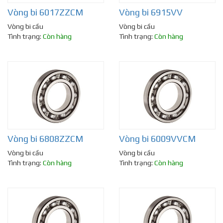
Vòng bi 6017ZZCM
Vòng bi 6915VV
Vòng bi cầu
Vòng bi cầu
Tình trạng:
Còn hàng
Tình trạng:
Còn hàng
Vòng bi 6808ZZCM
Vòng bi 6009VVCM
Vòng bi cầu
Vòng bi cầu
Tình trạng:
Còn hàng
Tình trạng:
Còn hàng