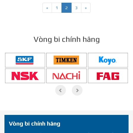
«
1
2
3
»
Vòng bi chính hãng
Previous
Next
Vòng bi chính hãng