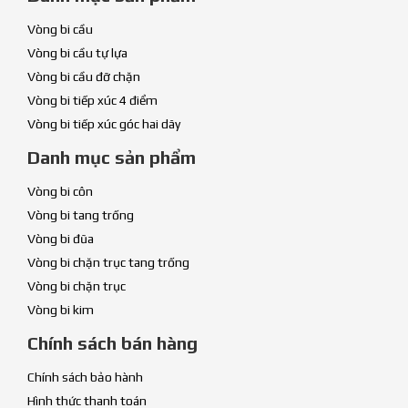
Vòng bi cầu
Vòng bi cầu tự lựa
Vòng bi cầu đỡ chặn
Vòng bi tiếp xúc 4 điểm
Vòng bi tiếp xúc góc hai dãy
Danh mục sản phẩm
Vòng bi côn
Vòng bi tang trống
Vòng bi đũa
Vòng bi chặn trục tang trống
Vòng bi chặn trục
Vòng bi kim
Chính sách bán hàng
Chính sách bảo hành
Hình thức thanh toán