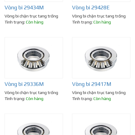
Vòng bi 29434M
Vòng bi 29428E
Vòng bi chặn trục tang trống
Vòng bi chặn trục tang trống
Tình trạng:
Còn hàng
Tình trạng:
Còn hàng
Vòng bi 29336M
Vòng bi 29417M
Vòng bi chặn trục tang trống
Vòng bi chặn trục tang trống
Tình trạng:
Còn hàng
Tình trạng:
Còn hàng