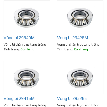
Vòng bi 29340M
Vòng bi 29428M
Vòng bi chặn trục tang trống
Vòng bi chặn trục tang trống
Tình trạng:
Còn hàng
Tình trạng:
Còn hàng
Vòng bi 29415M
Vòng bi 29328E
Vòng bi chặn trục tang trống
Vòng bi chặn trục tang trống