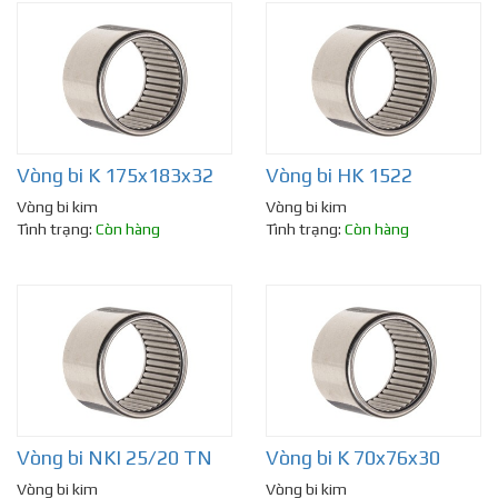
Vòng bi K 175x183x32
Vòng bi HK 1522
Vòng bi kim
Vòng bi kim
Tình trạng:
Còn hàng
Tình trạng:
Còn hàng
Vòng bi NKI 25/20 TN
Vòng bi K 70x76x30
Vòng bi kim
Vòng bi kim