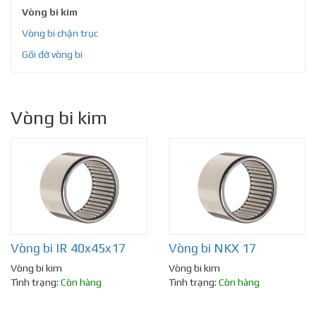
Vòng bi kim
Vòng bi chặn trục
Gối đỡ vòng bi
Vòng bi kim
Vòng bi IR 40x45x17
Vòng bi NKX 17
Vòng bi kim
Vòng bi kim
Tình trạng:
Còn hàng
Tình trạng:
Còn hàng