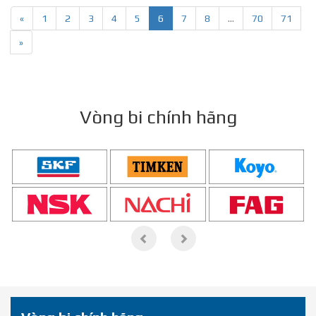
«
1
2
3
4
5
6
7
8
...
70
71
»
Vòng bi chính hãng
Previous
Next