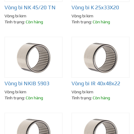
Vòng bi NK 45/20 TN
Vòng bi K 25x33X20
Vòng bi kim
Vòng bi kim
Tình trạng:
Còn hàng
Tình trạng:
Còn hàng
Vòng bi NKIB 5903
Vòng bi IR 40x48x22
Vòng bi kim
Vòng bi kim
Tình trạng:
Còn hàng
Tình trạng:
Còn hàng