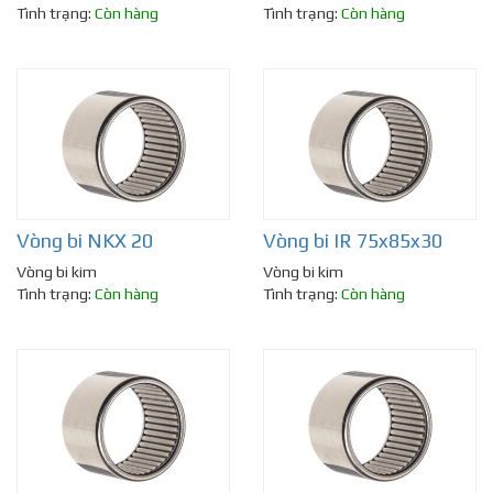
Tình trạng:
Còn hàng
Tình trạng:
Còn hàng
Vòng bi NKX 20
Vòng bi IR 75x85x30
Vòng bi kim
Vòng bi kim
Tình trạng:
Còn hàng
Tình trạng:
Còn hàng