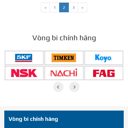
«
1
2
3
»
Vòng bi chính hãng
Previous
Next
Vòng bi chính hãng