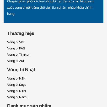
Chuyên phân phối các loại vòng bi bạc đạn của các hãng sản
xuất vòng bi nổi tiếng thế giới. Sản phẩm nhập khẩu chính
hãng.
Thương hiệu
Vòng bi SKF
Vòng bi FAG
Vòng bi Timken
Vòng bi ZKL
Vòng bi Nhật
Vòng bi NSK
Vòng bi Koyo
Vòng bi NTN
Vòng bi Nachi
Danh mục sản phẩm