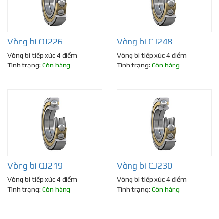
Vòng bi QJ226
Vòng bi QJ248
Vòng bi tiếp xúc 4 điểm
Vòng bi tiếp xúc 4 điểm
Tình trạng:
Còn hàng
Tình trạng:
Còn hàng
Vòng bi QJ219
Vòng bi QJ230
Vòng bi tiếp xúc 4 điểm
Vòng bi tiếp xúc 4 điểm
Tình trạng:
Còn hàng
Tình trạng:
Còn hàng