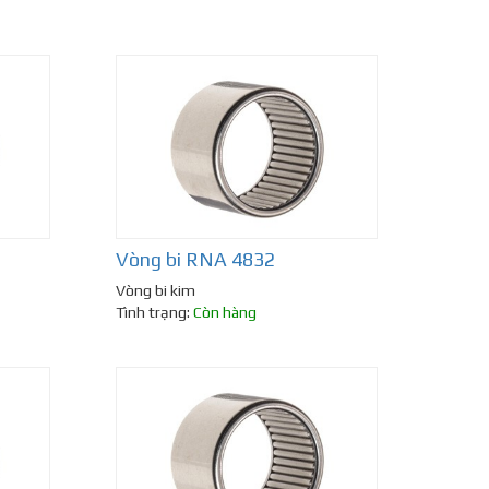
Vòng bi RNA 4832
Vòng bi kim
Tình trạng:
Còn hàng