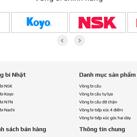
Previous
Next
g bi Nhật
Danh mục sản phẩm
bi NSK
Vòng bi cầu
bi Koyo
Vòng bi cầu tự lựa
bi NTN
Vòng bi cầu đỡ chặn
bi Nachi
Vòng bi tiếp xúc 4 điểm
Vòng bi tiếp xúc góc hai dãy
nh sách bán hàng
Thông tin chung