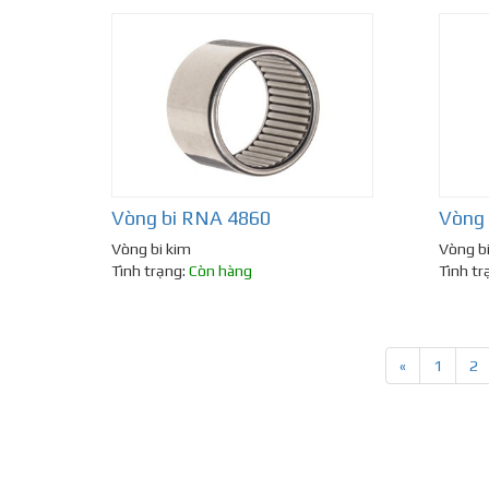
Vòng bi RNA 4860
Vòng 
Vòng bi kim
Vòng b
Tình trạng:
Còn hàng
Tình tr
«
1
2