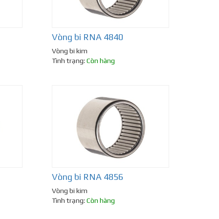
Vòng bi RNA 4840
Vòng bi kim
Tình trạng:
Còn hàng
Vòng bi RNA 4856
Vòng bi kim
Tình trạng:
Còn hàng