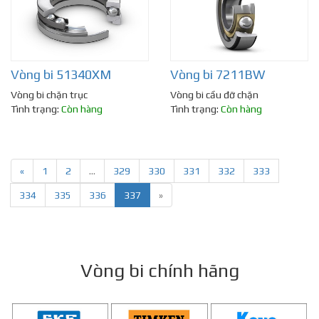
Vòng bi 51340XM
Vòng bi 7211BW
Vòng bi chặn trục
Vòng bi cầu đỡ chặn
Tình trạng:
Còn hàng
Tình trạng:
Còn hàng
«
1
2
...
329
330
331
332
333
334
335
336
337
»
Vòng bi chính hãng