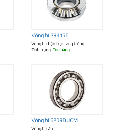
Vòng bi 29416E
Vòng bi chặn trục tang trống
Tình trạng:
Còn hàng
Vòng bi 6209DUCM
Vòng bi cầu