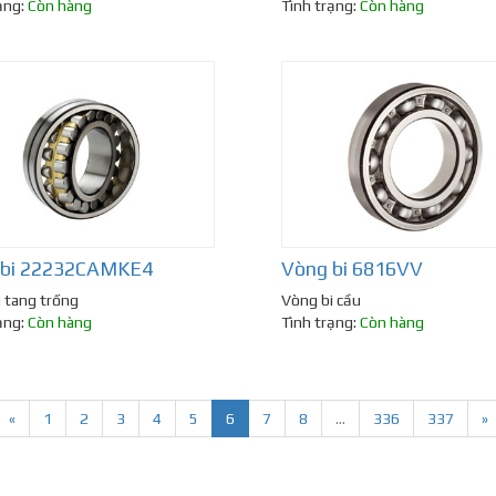
ạng:
Còn hàng
Tình trạng:
Còn hàng
 bi 22232CAMKE4
Vòng bi 6816VV
 tang trống
Vòng bi cầu
ạng:
Còn hàng
Tình trạng:
Còn hàng
«
1
2
3
4
5
6
7
8
...
336
337
»