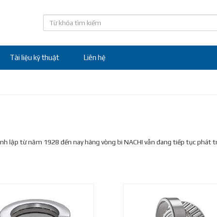
Tài liệu kỹ thuật
Liên hệ
nh lập từ năm 1928 đến nay hãng vòng bi NACHI vẫn đang tiếp tục phát tr