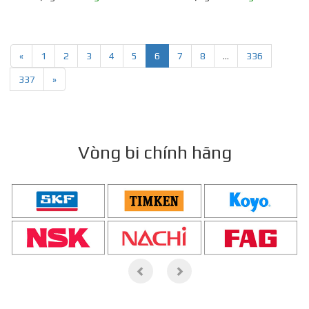
«
1
2
3
4
5
6
7
8
...
336
337
»
Vòng bi chính hãng
Previous
Next