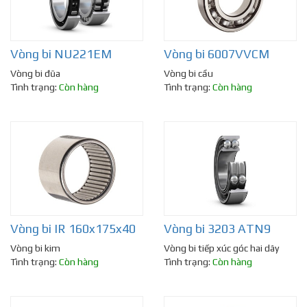
Vòng bi NU221EM
Vòng bi 6007VVCM
Vòng bi đũa
Vòng bi cầu
Tình trạng:
Còn hàng
Tình trạng:
Còn hàng
Vòng bi IR 160x175x40
Vòng bi 3203 ATN9
Vòng bi kim
Vòng bi tiếp xúc góc hai dãy
Tình trạng:
Còn hàng
Tình trạng:
Còn hàng