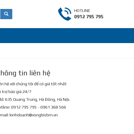
HOTLINE
0912 795 795
hông tin liên hệ
ên hệ với chúng tôi để có giá tốt nhất
 trợ báo giá 24/7
d: 635 Quang Trung, Hà Đông, Hà Nội.
tline: 0912 795 795 - 0961 368 566
mail:
kinhdoanh@vongbisbm.vn