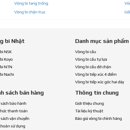
Vòng bi tang trống
Vòn
Vòng bi chặn trục
Gối
g bi Nhật
Danh mục sản phẩm
bi NSK
Vòng bi cầu
bi Koyo
Vòng bi cầu tự lựa
bi NTN
Vòng bi cầu đỡ chặn
bi Nachi
Vòng bi tiếp xúc 4 điểm
Vòng bi tiếp xúc góc hai dãy
nh sách bán hàng
Thông tin chung
 sách bảo hành
Giới thiệu chung
thức thanh toán
Tài liệu kỹ thuật
 sách vận chuyển
Báo giá vòng bi chính hãng
khoản sử dụng