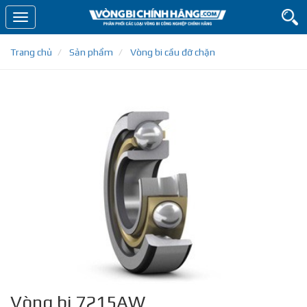
Toggle
navigation
Trang chủ
Sản phẩm
Vòng bi cầu đỡ chặn
Vòng bi 7215AW