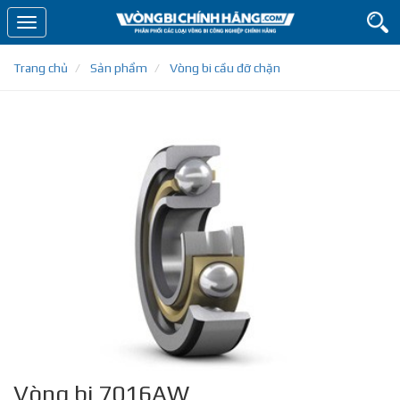
Toggle
navigation
Trang chủ
Sản phẩm
Vòng bi cầu đỡ chặn
Vòng bi 7016AW