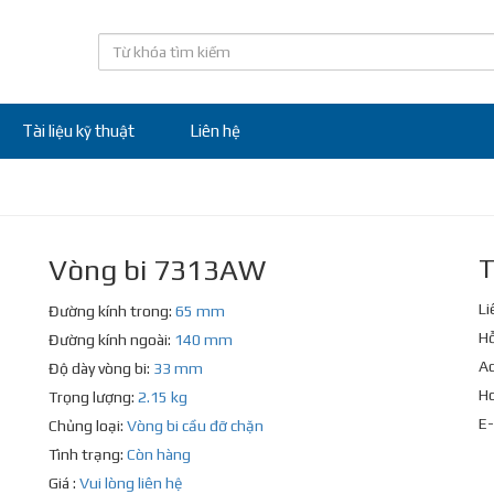
Tài liệu kỹ thuật
Liên hệ
Vòng bi 7313AW
T
Li
Đường kính trong:
65 mm
Hỗ
Đường kính ngoài:
140 mm
Ad
Độ dày vòng bi:
33 mm
Ho
Trọng lượng:
2.15 kg
E-
Chủng loại:
Vòng bi cầu đỡ chặn
Tình trạng:
Còn hàng
Giá :
Vui lòng liên hệ