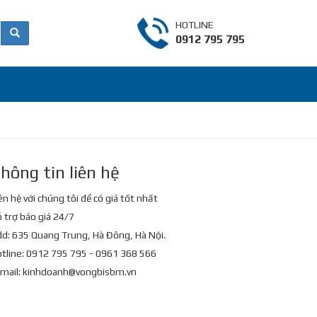
HOTLINE
0912 795 795
hông tin liên hệ
ên hệ với chúng tôi để có giá tốt nhất
 trợ báo giá 24/7
d: 635 Quang Trung, Hà Đông, Hà Nội.
tline: 0912 795 795 - 0961 368 566
mail:
kinhdoanh@vongbisbm.vn