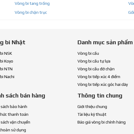
Vòng bi tang trống
Vòn
Vòng bi chặn trục
Gối
g bi Nhật
Danh mục sản phẩm
bi NSK
Vòng bi cầu
bi Koyo
Vòng bi cầu tự lựa
bi NTN
Vòng bi cầu đỡ chặn
bi Nachi
Vòng bi tiếp xúc 4 điểm
Vòng bi tiếp xúc góc hai dãy
nh sách bán hàng
Thông tin chung
 sách bảo hành
Giới thiệu chung
thức thanh toán
Tài liệu kỹ thuật
 sách vận chuyển
Báo giá vòng bi chính hãng
khoản sử dụng