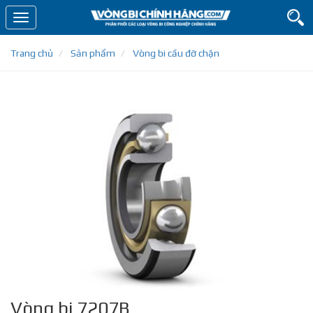
Toggle
navigation
Trang chủ
Sản phẩm
Vòng bi cầu đỡ chặn
Vòng bi 7207B