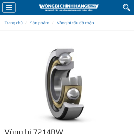
Toggle
navigation
Trang chủ
Sản phẩm
Vòng bi cầu đỡ chặn
Vòng bi 7214BW