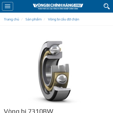
Toggle
navigation
Trang chủ
Sản phẩm
Vòng bi cầu đỡ chặn
Vòng bi 7310BW