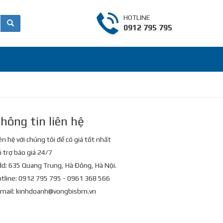
HOTLINE
0912 795 795
hông tin liên hệ
ên hệ với chúng tôi để có giá tốt nhất
 trợ báo giá 24/7
d: 635 Quang Trung, Hà Đông, Hà Nội.
tline: 0912 795 795 - 0961 368 566
mail:
kinhdoanh@vongbisbm.vn