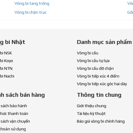
Vòng bi tang trống
Vòn
Vòng bi chặn trục
Gối
g bi Nhật
Danh mục sản phẩm
bi NSK
Vòng bi cầu
bi Koyo
Vòng bi cầu tự lựa
bi NTN
Vòng bi cầu đỡ chặn
bi Nachi
Vòng bi tiếp xúc 4 điểm
Vòng bi tiếp xúc góc hai dãy
nh sách bán hàng
Thông tin chung
 sách bảo hành
Giới thiệu chung
thức thanh toán
Tài liệu kỹ thuật
 sách vận chuyển
Báo giá vòng bi chính hãng
khoản sử dụng