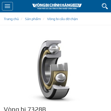
Toggle
navigation
Trang chủ
Sản phẩm
Vòng bi cầu đỡ chặn
Vòng bi 7328B