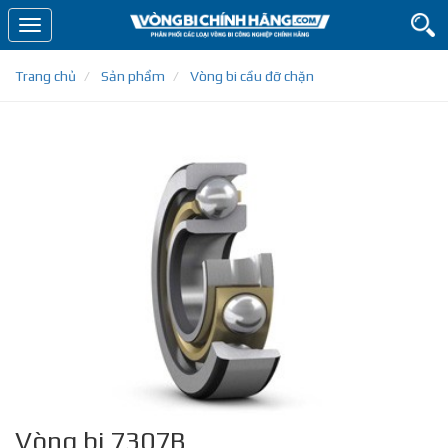
Toggle
navigation
Trang chủ
Sản phẩm
Vòng bi cầu đỡ chặn
Vòng bi 7307B