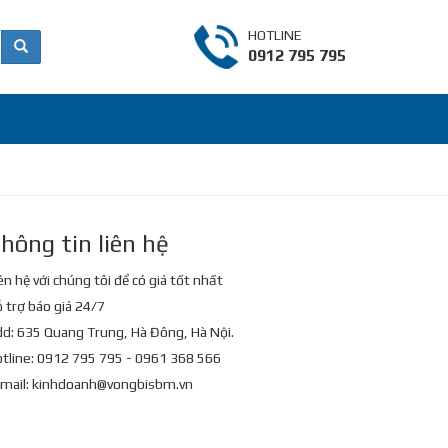
HOTLINE
0912 795 795
hông tin liên hệ
ên hệ với chúng tôi để có giá tốt nhất
 trợ báo giá 24/7
d: 635 Quang Trung, Hà Đông, Hà Nội.
tline: 0912 795 795 - 0961 368 566
mail:
kinhdoanh@vongbisbm.vn