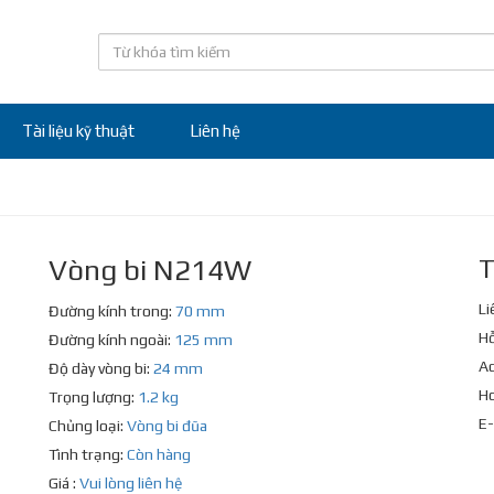
Tài liệu kỹ thuật
Liên hệ
Vòng bi N214W
T
Li
Đường kính trong:
70 mm
Hỗ
Đường kính ngoài:
125 mm
Ad
Độ dày vòng bi:
24 mm
Ho
Trọng lượng:
1.2 kg
E-
Chủng loại:
Vòng bi đũa
Tình trạng:
Còn hàng
Giá :
Vui lòng liên hệ