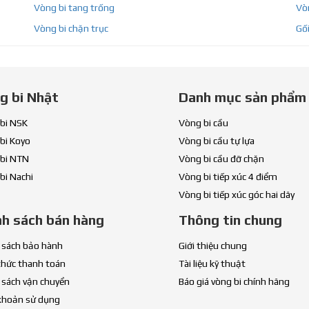
Vòng bi tang trống
Vòn
Vòng bi chặn trục
Gối
g bi Nhật
Danh mục sản phẩm
bi NSK
Vòng bi cầu
bi Koyo
Vòng bi cầu tự lựa
bi NTN
Vòng bi cầu đỡ chặn
bi Nachi
Vòng bi tiếp xúc 4 điểm
Vòng bi tiếp xúc góc hai dãy
nh sách bán hàng
Thông tin chung
 sách bảo hành
Giới thiệu chung
thức thanh toán
Tài liệu kỹ thuật
 sách vận chuyển
Báo giá vòng bi chính hãng
khoản sử dụng