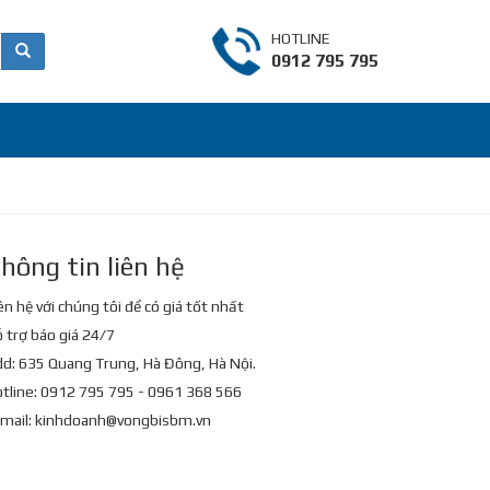
HOTLINE
0912 795 795
hông tin liên hệ
ên hệ với chúng tôi để có giá tốt nhất
 trợ báo giá 24/7
d: 635 Quang Trung, Hà Đông, Hà Nội.
tline: 0912 795 795 - 0961 368 566
mail:
kinhdoanh@vongbisbm.vn