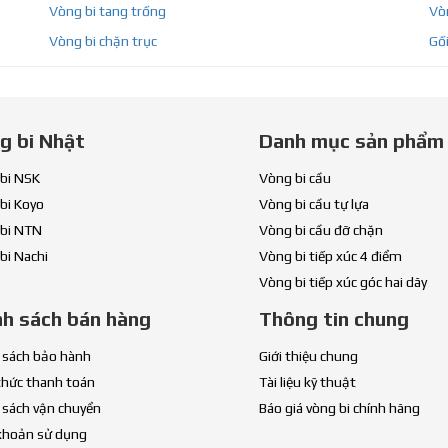
Vòng bi tang trống
Vòn
Vòng bi chặn trục
Gối
g bi Nhật
Danh mục sản phẩm
bi NSK
Vòng bi cầu
bi Koyo
Vòng bi cầu tự lựa
bi NTN
Vòng bi cầu đỡ chặn
bi Nachi
Vòng bi tiếp xúc 4 điểm
Vòng bi tiếp xúc góc hai dãy
nh sách bán hàng
Thông tin chung
 sách bảo hành
Giới thiệu chung
thức thanh toán
Tài liệu kỹ thuật
 sách vận chuyển
Báo giá vòng bi chính hãng
khoản sử dụng