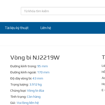
Tài liệu kỹ thuật
Liên hệ
Vòng bi NJ2219W
T
Li
Đường kính trong:
95 mm
Hỗ
Đường kính ngoài:
170 mm
Ad
Độ dày vòng bi:
43 mm
Ho
Trọng lượng:
3.912 kg
E-
Chủng loại:
Vòng bi đũa
Tình trạng:
Còn hàng
Giá :
Vui lòng liên hệ