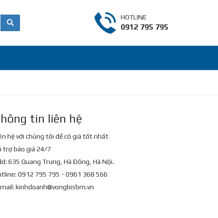
HOTLINE
0912 795 795
hông tin liên hệ
ên hệ với chúng tôi để có giá tốt nhất
 trợ báo giá 24/7
d: 635 Quang Trung, Hà Đông, Hà Nội.
tline: 0912 795 795 - 0961 368 566
mail:
kinhdoanh@vongbisbm.vn