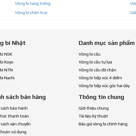
Vòng bi tang trống
Vòn
Vòng bi chặn trục
Gối
g bi Nhật
Danh mục sản phẩm
bi NSK
Vòng bi cầu
bi Koyo
Vòng bi cầu tự lựa
bi NTN
Vòng bi cầu đỡ chặn
bi Nachi
Vòng bi tiếp xúc 4 điểm
Vòng bi tiếp xúc góc hai dãy
nh sách bán hàng
Thông tin chung
 sách bảo hành
Giới thiệu chung
thức thanh toán
Tài liệu kỹ thuật
 sách vận chuyển
Báo giá vòng bi chính hãng
khoản sử dụng