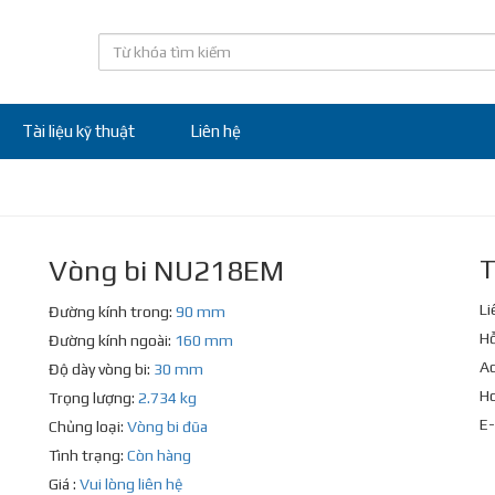
Tài liệu kỹ thuật
Liên hệ
Vòng bi NU218EM
T
Li
Đường kính trong:
90 mm
Hỗ
Đường kính ngoài:
160 mm
Ad
Độ dày vòng bi:
30 mm
Ho
Trọng lượng:
2.734 kg
E-
Chủng loại:
Vòng bi đũa
Tình trạng:
Còn hàng
Giá :
Vui lòng liên hệ