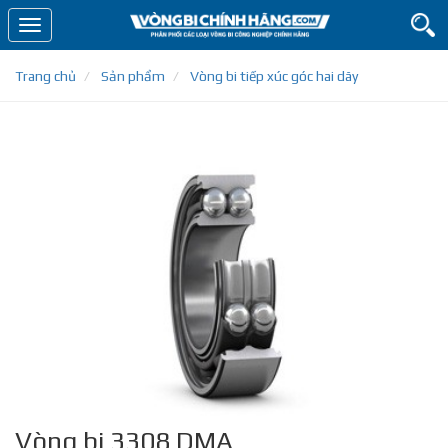
Toggle
navigation
Trang chủ
Sản phẩm
Vòng bi tiếp xúc góc hai dãy
Vòng bi 3308 DMA