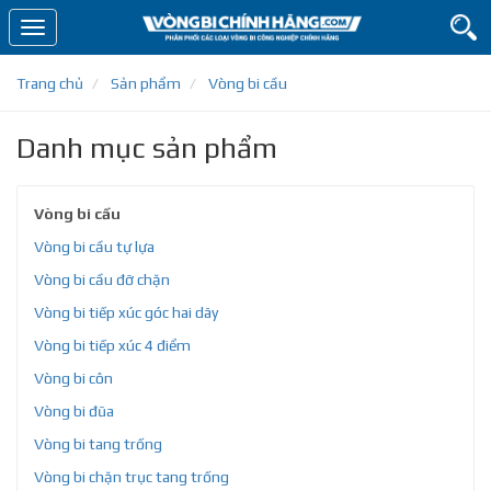
Toggle
navigation
Trang chủ
Sản phẩm
Vòng bi cầu
Danh mục sản phẩm
Vòng bi cầu
Vòng bi cầu tự lựa
Vòng bi cầu đỡ chặn
Vòng bi tiếp xúc góc hai dãy
Vòng bi tiếp xúc 4 điểm
Vòng bi côn
Vòng bi đũa
Vòng bi tang trống
Vòng bi chặn trục tang trống