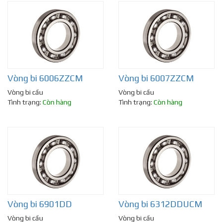
Vòng bi 6006ZZCM
Vòng bi 6007ZZCM
Vòng bi cầu
Vòng bi cầu
Tình trạng:
Còn hàng
Tình trạng:
Còn hàng
Vòng bi 6901DD
Vòng bi 6312DDUCM
Vòng bi cầu
Vòng bi cầu