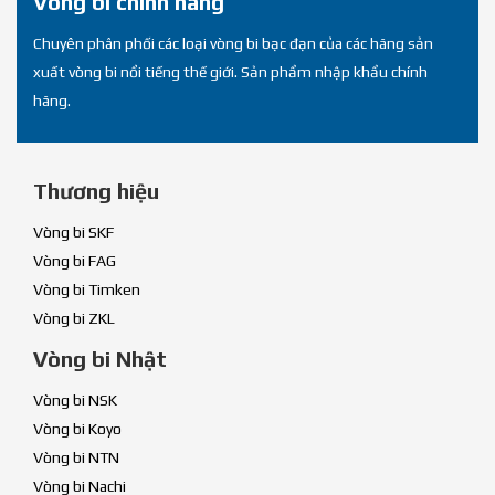
Vòng bi chính hãng
Chuyên phân phối các loại vòng bi bạc đạn của các hãng sản
xuất vòng bi nổi tiếng thế giới. Sản phẩm nhập khẩu chính
hãng.
Thương hiệu
Vòng bi SKF
Vòng bi FAG
Vòng bi Timken
Vòng bi ZKL
Vòng bi Nhật
Vòng bi NSK
Vòng bi Koyo
Vòng bi NTN
Vòng bi Nachi