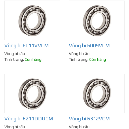
Vòng bi 6011VVCM
Vòng bi 6009VCM
Vòng bi cầu
Vòng bi cầu
Tình trạng:
Còn hàng
Tình trạng:
Còn hàng
Vòng bi 6211DDUCM
Vòng bi 6312VCM
Vòng bi cầu
Vòng bi cầu