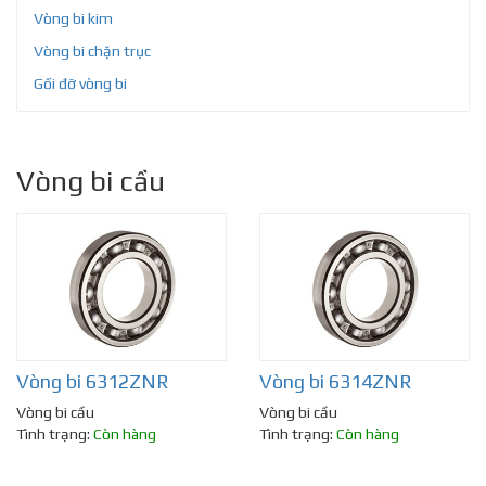
Vòng bi kim
Vòng bi chặn trục
Gối đỡ vòng bi
Vòng bi cầu
Vòng bi 6312ZNR
Vòng bi 6314ZNR
Vòng bi cầu
Vòng bi cầu
Tình trạng:
Còn hàng
Tình trạng:
Còn hàng