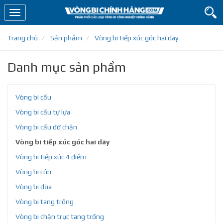
Toggle
navigation
Trang chủ
Sản phẩm
Vòng bi tiếp xúc góc hai dãy
Danh mục sản phẩm
Vòng bi cầu
Vòng bi cầu tự lựa
Vòng bi cầu đỡ chặn
Vòng bi tiếp xúc góc hai dãy
Vòng bi tiếp xúc 4 điểm
Vòng bi côn
Vòng bi đũa
Vòng bi tang trống
Vòng bi chặn trục tang trống