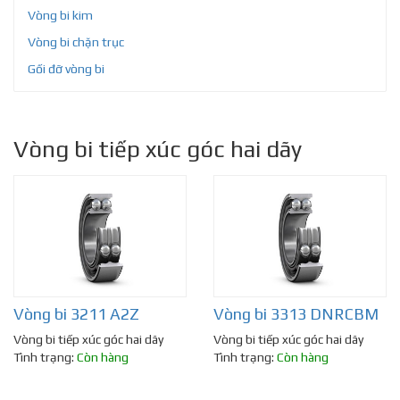
Vòng bi kim
Vòng bi chặn trục
Gối đỡ vòng bi
Vòng bi tiếp xúc góc hai dãy
Vòng bi 3211 A2Z
Vòng bi 3313 DNRCBM
Vòng bi tiếp xúc góc hai dãy
Vòng bi tiếp xúc góc hai dãy
Tình trạng:
Còn hàng
Tình trạng:
Còn hàng