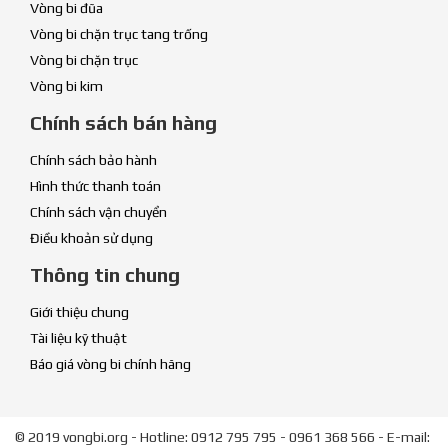
Vòng bi đũa
Vòng bi chặn trục tang trống
Vòng bi chặn trục
Vòng bi kim
Chính sách bán hàng
Chính sách bảo hành
Hình thức thanh toán
Chính sách vận chuyển
Điều khoản sử dụng
Thông tin chung
Giới thiệu chung
Tài liệu kỹ thuật
Báo giá vòng bi chính hãng
© 2019 vongbi.org - Hotline: 0912 795 795 - 0961 368 566 - E-mail: