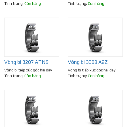
Tình trạng:
Còn hàng
Tình trạng:
Còn hàng
Vòng bi 3207 ATN9
Vòng bi 3309 A2Z
Vòng bi tiếp xúc góc hai dãy
Vòng bi tiếp xúc góc hai dãy
Tình trạng:
Còn hàng
Tình trạng:
Còn hàng