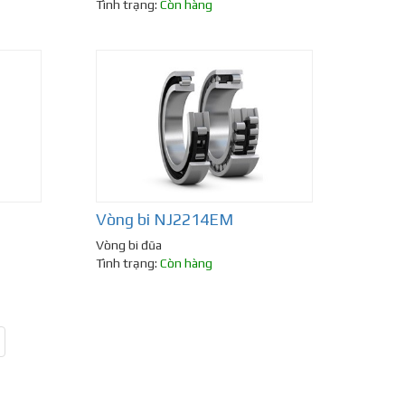
Tình trạng:
Còn hàng
Vòng bi NJ2214EM
Vòng bi đũa
Tình trạng:
Còn hàng