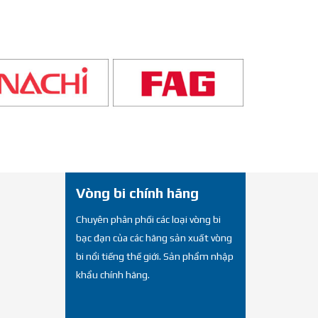
Vòng bi chính hãng
Chuyên phân phối các loại vòng bi
bạc đạn của các hãng sản xuất vòng
bi nổi tiếng thế giới. Sản phẩm nhập
khẩu chính hãng.