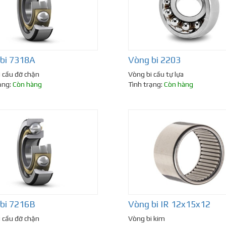
bi 7318A
Vòng bi 2203
 cầu đỡ chặn
Vòng bi cầu tự lựa
ạng:
Còn hàng
Tình trạng:
Còn hàng
bi 7216B
Vòng bi IR 12x15x12
 cầu đỡ chặn
Vòng bi kim