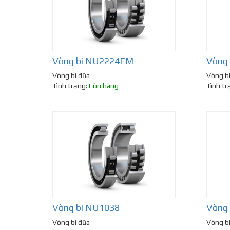
Vòng bi NU2224EM
Vòng 
Vòng bi đũa
Vòng bi
Tình trạng:
Còn hàng
Tình tr
Vòng bi NU1038
Vòng 
Vòng bi đũa
Vòng bi