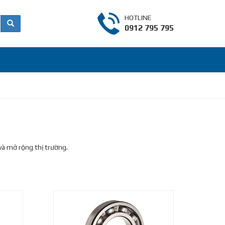
HOTLINE
0912 795 795
và mở rộng thị trường.