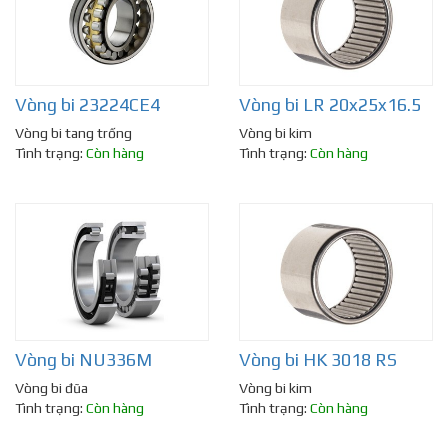
Vòng bi 23224CE4
Vòng bi LR 20x25x16.5
Vòng bi tang trống
Vòng bi kim
Tình trạng:
Còn hàng
Tình trạng:
Còn hàng
Vòng bi NU336M
Vòng bi HK 3018 RS
Vòng bi đũa
Vòng bi kim
Tình trạng:
Còn hàng
Tình trạng:
Còn hàng