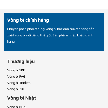
Vòng bi chính hãng
Chuyên phân phối các loại vòng bi bạc đạn của các hãng sản
xuất vòng bi nổi tiếng thế giới. Sản phẩm nhập khẩu chính
hãng.
Thương hiệu
Vòng bi SKF
Vòng bi FAG
Vòng bi Timken
Vòng bi ZKL
Vòng bi Nhật
Vòng bi NSK