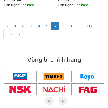
Tình trạng:
Còn hàng
Tình trạng:
Còn hàng
«
1
2
3
4
5
6
7
8
...
336
337
»
Vòng bi chính hãng
Previous
Next