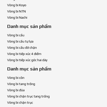
Vòng bi Koyo
Vòng bi NTN
Vòng bi Nachi
Danh mục sản phẩm
Vòng bi cầu
Vòng bi cầu tự lựa
Vòng bi cầu đỡ chặn
Vòng bi tiếp xúc 4 điểm
Vòng bi tiếp xúc góc hai dãy
Danh mục sản phẩm
Vòng bi côn
Vòng bi tang trống
Vòng bi đũa
Vòng bi chặn trục tang trống
Vòng bi chặn trục