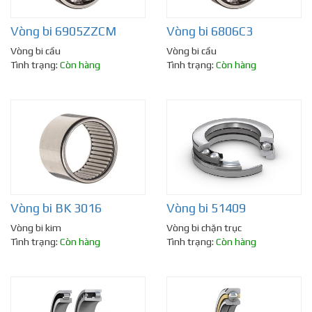
Vòng bi 6905ZZCM
Vòng bi 6806C3
Vòng bi cầu
Vòng bi cầu
Tình trạng:
Còn hàng
Tình trạng:
Còn hàng
Vòng bi BK 3016
Vòng bi 51409
Vòng bi kim
Vòng bi chặn trục
Tình trạng:
Còn hàng
Tình trạng:
Còn hàng