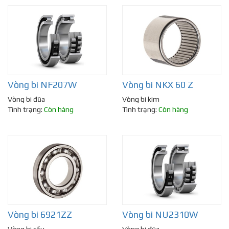
Vòng bi NF207W
Vòng bi NKX 60 Z
Vòng bi đũa
Vòng bi kim
Tình trạng:
Còn hàng
Tình trạng:
Còn hàng
Vòng bi 6921ZZ
Vòng bi NU2310W
Vòng bi cầu
Vòng bi đũa