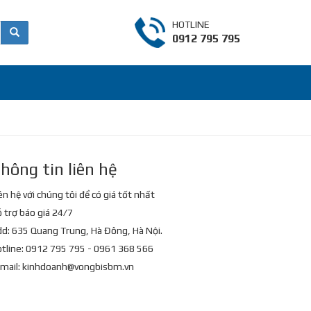
HOTLINE
0912 795 795
hông tin liên hệ
ên hệ với chúng tôi để có giá tốt nhất
 trợ báo giá 24/7
d: 635 Quang Trung, Hà Đông, Hà Nội.
tline: 0912 795 795 - 0961 368 566
mail:
kinhdoanh@vongbisbm.vn