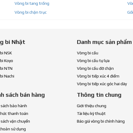
Vòng bi tang trống
Vòn
Vòng bi chặn trục
Gối
g bi Nhật
Danh mục sản phẩm
bi NSK
Vòng bi cầu
bi Koyo
Vòng bi cầu tự lựa
bi NTN
Vòng bi cầu đỡ chặn
bi Nachi
Vòng bi tiếp xúc 4 điểm
Vòng bi tiếp xúc góc hai dãy
nh sách bán hàng
Thông tin chung
 sách bảo hành
Giới thiệu chung
thức thanh toán
Tài liệu kỹ thuật
 sách vận chuyển
Báo giá vòng bi chính hãng
khoản sử dụng