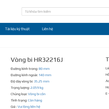
Tài liệu kỹ thuật
Liên hệ
Vòng bi HR32216J
T
Li
Đường kính trong:
80 mm
Hỗ
Đường kính ngoài:
140 mm
Ad
Độ dày vòng bi:
35.25 mm
Ho
Trọng lượng:
2.059 kg
E-
Chủng loại:
Vòng bi côn
Tình trạng:
Còn hàng
Giá :
Vui lòng liên hệ