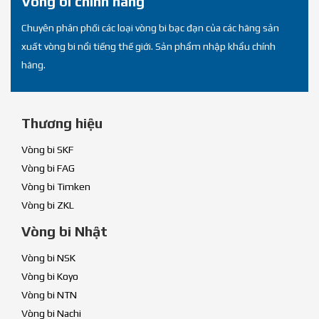
Vòng bi chính hãng
Chuyên phân phối các loại vòng bi bạc đạn của các hãng sản
xuất vòng bi nổi tiếng thế giới. Sản phẩm nhập khẩu chính
hãng.
Thương hiệu
Vòng bi SKF
Vòng bi FAG
Vòng bi Timken
Vòng bi ZKL
Vòng bi Nhật
Vòng bi NSK
Vòng bi Koyo
Vòng bi NTN
Vòng bi Nachi