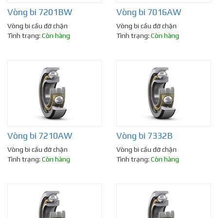
Vòng bi 7201BW
Vòng bi 7016AW
Vòng bi cầu đỡ chặn
Vòng bi cầu đỡ chặn
Tình trạng:
Còn hàng
Tình trạng:
Còn hàng
Vòng bi 7210AW
Vòng bi 7332B
Vòng bi cầu đỡ chặn
Vòng bi cầu đỡ chặn
Tình trạng:
Còn hàng
Tình trạng:
Còn hàng