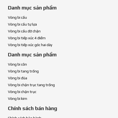
Danh mục sản phẩm
Vòng bi cầu
Vòng bi cầu tự lựa
Vòng bi cầu đỡ chặn
Vòng bi tiếp xúc 4 điểm
Vòng bi tiếp xúc góc hai dãy
Danh mục sản phẩm
Vòng bi côn
Vòng bi tang trống
Vòng bi đũa
Vòng bi chặn trục tang trống
Vòng bi chặn trục
Vòng bi kim
Chính sách bán hàng