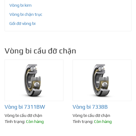
Vòng bi kim
Vòng bi chặn trục
Gối đỡ vòng bi
Vòng bi cầu đỡ chặn
Vòng bi 7311BW
Vòng bi 7338B
Vòng bi cầu đỡ chặn
Vòng bi cầu đỡ chặn
Tình trạng:
Còn hàng
Tình trạng:
Còn hàng