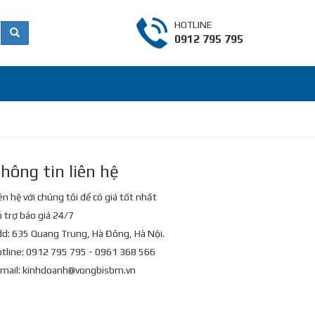
HOTLINE
0912 795 795
hông tin liên hệ
ên hệ với chúng tôi để có giá tốt nhất
 trợ báo giá 24/7
d: 635 Quang Trung, Hà Đông, Hà Nội.
tline: 0912 795 795 - 0961 368 566
mail:
kinhdoanh@vongbisbm.vn