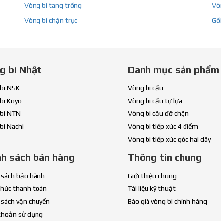
Vòng bi tang trống
Vòn
Vòng bi chặn trục
Gối
g bi Nhật
Danh mục sản phẩm
bi NSK
Vòng bi cầu
bi Koyo
Vòng bi cầu tự lựa
bi NTN
Vòng bi cầu đỡ chặn
bi Nachi
Vòng bi tiếp xúc 4 điểm
Vòng bi tiếp xúc góc hai dãy
nh sách bán hàng
Thông tin chung
 sách bảo hành
Giới thiệu chung
thức thanh toán
Tài liệu kỹ thuật
 sách vận chuyển
Báo giá vòng bi chính hãng
khoản sử dụng