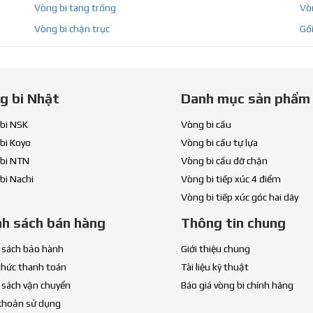
Vòng bi tang trống
Vòn
Vòng bi chặn trục
Gối
g bi Nhật
Danh mục sản phẩm
bi NSK
Vòng bi cầu
bi Koyo
Vòng bi cầu tự lựa
bi NTN
Vòng bi cầu đỡ chặn
bi Nachi
Vòng bi tiếp xúc 4 điểm
Vòng bi tiếp xúc góc hai dãy
nh sách bán hàng
Thông tin chung
 sách bảo hành
Giới thiệu chung
thức thanh toán
Tài liệu kỹ thuật
 sách vận chuyển
Báo giá vòng bi chính hãng
khoản sử dụng