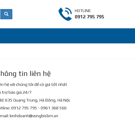
HOTLINE
0912 795 795
hông tin liên hệ
ên hệ với chúng tôi để có giá tốt nhất
 trợ báo giá 24/7
d: 635 Quang Trung, Hà Đông, Hà Nội.
tline: 0912 795 795 - 0961 368 566
mail:
kinhdoanh@vongbisbm.vn